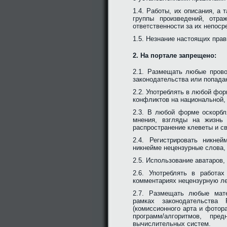
1.4. Работы, их описания, а
группы произведений, отр
ответственности за их непос
1.5. Незнание настоящих прав
2. На портале запрещено:
2.1. Размещать любые пров
законодательства или попад
2.2. Употреблять в любой фор
конфликтов на национальной, 
2.3. В любой форме оскорбл
мнения, взгляды на жизнь 
распространение клеветы и св
2.4. Регистрировать никне
никнейме нецензурные слова, а
2.5. Использование аватаров
2.6. Употреблять в работа
комментариях нецензурную лек
2.7. Размещать любые мат
рамках законодательства
(комиссионного арта и фотор
программ/алгоритмов, пр
вычислительных систем.