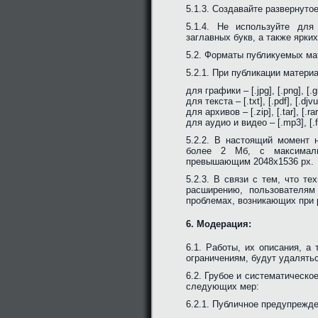
5.1.3. Создавайте развернут
5.1.4. Не используйте для
заглавных букв, а также ярких
5.2. Форматы публикуемых ма
5.2.1. При публикации матер
для графики – [.jpg], [.png], [.gi
для текста – [.txt], [.pdf], [.djvu
для архивов – [.zip], [.tar], [.rar
для аудио и видео – [.mp3], [.flv
5.2.2. В настоящий момент 
более 2 Мб, с максималь
превышающим 2048х1536 px.
5.2.3. В связи с тем, что т
расширению, пользователям
проблемах, возникающих при 
6. Модерация:
6.1. Работы, их описания, а
ограничениям, будут удалятьс
6.2. Грубое и систематическ
следующих мер:
6.2.1. Публичное предупрежд