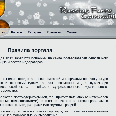
тьи
Разное
Галереи
Комиксы
Файлы
Правила портала
я всех зарегистрированных на сайте пользователей (участников/
ацию и состав модераторов.
здан с целью предоставления полезной информации по субкультуре
тию и основным идеям, а также возможности для публикации
иков сообщества в области художественного, музыкального,
творчества.
являются постмодерируемыми, т.е. присутствие любых материалов
енных пользователями) не означает их соответствия правилам, и
е просмотра модераторами или администрацией.
лов на портал автоматически подтверждает согласие пользователя
и с необходимостью их выполнения.