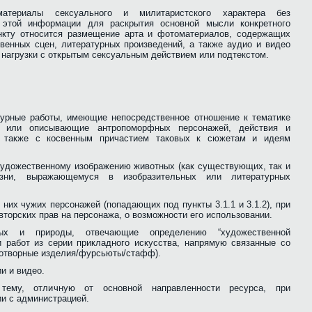
териалы сексуального и милитаристского характера без
 этой информации для раскрытия основной мысли конкретного
нкту относится размещение арта и фотоматериалов, содержащих
венных сцен, литературных произведений, а также аудио и видео
й нагрузки с открытым сексуальным действием или подтекстом.
атурные работы, имеющие непосредственное отношение к тематике
е или описывающие антропоморфных персонажей, действия и
а также с косвенным причастием таковых к сюжетам и идеям
художественному изображению животных (как существующих, так и
зни, выражающемуся в изобразительных или литературных
 них чужих персонажей (попадающих под пункты 3.1.1 и 3.1.2), при
торских прав на персонажа, о возможности его использовании.
ных и природы, отвечающие определению “художественной
и работ из серии прикладного искусства, напрямую связанные со
котворные изделия/фурсьюты/стафф).
и и видео.
тему, отличную от основной направленности ресурса, при
и с администрацией.