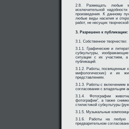
2.8. Размещать любые ма
исключительной надобности
произведения. К данному пу
любые виды насилия и откро
работ, не несущих творческо
3. Разрешено к публикации:
3.1. Собственное творчество:
3.1.1. Графические и литер
субкультуры, изображающи
ситуации с их участием, 
публикаций.
3.1.2. Работы, посвященные 
мифологических) и их жи
представлениях.
3.1.3. Работы с включением в
согласовании с владельцем ав
3.1.4. Фотографии живот
фотографии”, а также снимк
стилистикой субкультуры (ру
3.1.5. Музыкальные композици
3.1.6. Работы на любую 
предварительном согласовани