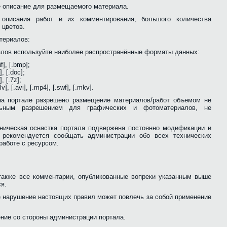
ое описание для размещаемого материала.
 описания работ и их комментирования, большого количества
 цветов.
териалов:
иалов используйте наиболее распространённые форматы данных:
f], [.bmp];
], [.doc];
], [.7z];
], [.avi], [.mp4], [.swf], [.mkv].
на портале разрешено размещение материалов/работ объемом не
ным разрешением для графических и фотоматериалов, не
ехническая оснастка портала подвержена постоянно модификации и
 рекомендуется сообщать администрации обо всех технических
работе с ресурсом.
 также все комментарии, опубликованные вопреки указанным выше
я.
ое нарушение настоящих правил может повлечь за собой применение
ение со стороны администрации портала.