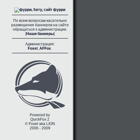
По всем вопросам касательно
размещения баннеров на сайте
обращаться к администрации.
[
Наши баннеры
]
Администрация:
Foxel
,
AFFox
.
Powered by
QuickFox 2
© Foxel aka LION
2006 - 2009