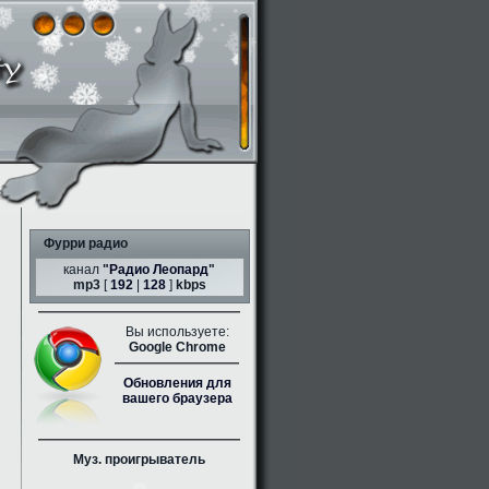
Фурри радио
канал
"
Радио Леопард
"
mp3
[
192
|
128
]
kbps
Вы используете:
Google Chrome
Обновления для
вашего браузера
Муз. проигрыватель