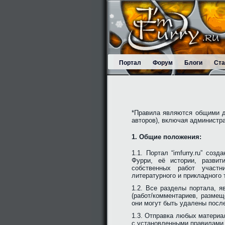
Портал
Форум
Блоги
Ста
*Правила являются общими дл
авторов), включая администр
1. Общие положения:
1.1. Портал “imfurry.ru” со
Фурри, её истории, разви
собственных работ участн
литературного и прикладного 
1.2. Все разделы портала, 
(работ/комментариев, размещ
они могут быть удалены посл
1.3. Отправка любых материа
с установленными правилами 