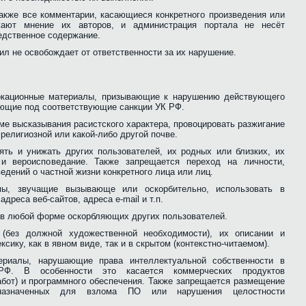
 также все комментарии, касающиеся конкретного произведения или
ажают мнение их авторов, и администрация портала не несёт
редственное содержание.
ил не освобождает от ответственности за их нарушение.
окационные материалы, призывающие к нарушению действующего
ающие под соответствующие санкции УК РФ.
ме высказывания расистского характера, провоцировать разжигание
религиозной или какой-либо другой почве.
ять и унижать других пользователей, их родных или близких, их
и вероисповедание. Также запрещается переход на личности,
едений о частной жизни конкретного лица или лиц.
ймы, звучащие вызывающе или оскорбительно, использовать в
дреса веб-сайтов, адреса e-mail и т.п.
, в любой форме оскорбляющих других пользователей.
х (без должной художественной необходимости), их описании и
сику, как в явном виде, так и в скрытом (контекстно-читаемом).
ериалы, нарушающие права интеллектуальной собственности в
 РФ. В особенности это касается коммерческих продуктов
абот) и программного обеспечения. Также запрещается размещение
едназначенных для взлома ПО или нарушения целостности