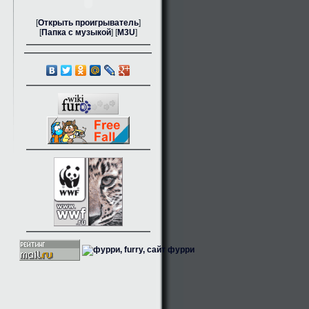
[
Открыть проигрыватель
]
[
Папка с музыкой
] [
M3U
]