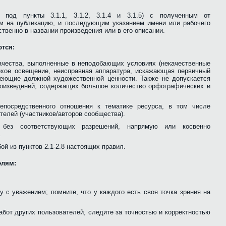
е под пункты 3.1.1, 3.1.2, 3.1.4 и 3.1.5) с полученным от
м на публикацию, и последующим указанием имени или рабочего
твенно в названии произведения или в его описании.
ются:
качества, выполненные в неподобающих условиях (некачественные
охое освещение, неисправная аппаратура, искажающая первичный
меющие должной художественной ценности. Также не допускается
оизведений, содержащих большое количество орфографических и
епосредственного отношения к тематике ресурса, в том числе
телей (участников/авторов сообщества).
 без соответствующих разрешений, напрямую или косвенно
.
й из пунктов 2.1-2.8 настоящих правил.
елям:
гу с уважением; помните, что у каждого есть своя точка зрения на
абот других пользователей, следите за точностью и корректностью