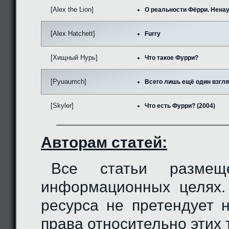
[Alex the Lion]
О реальности Фёрри. Нена
[Alex Hatchett]
Furry
[Хищный Нурь]
Что такое Фурри?
[Pyuaumch]
Всего лишь ещё один взгляд
[Skyler]
Что есть Фурри? (2004)
Авторам статей:
Все статьи разме
информационных целях.
ресурса не претендует 
права относительно этих 