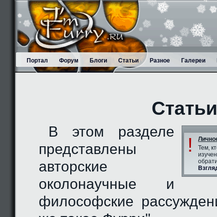
Портал
Форум
Блоги
Статьи
Разное
Галереи
Стать
В этом разделе
!
Лично
представлены
Тем, к
изучен
обрати
авторские
Взгля
околонаучные и
философские рассужден