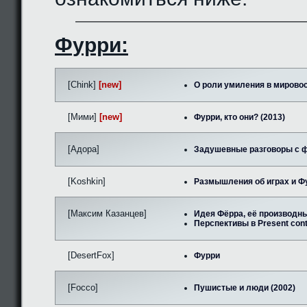
Фурри:
[Chink]
[new]
О роли умиления в мировос
[Мими]
[new]
Фурри, кто они? (2013)
[Адора]
Задушевные разговоры с ф
[Koshkin]
Размышления об играх и Фу
[Максим Казанцев]
Идея Фёрра, её производны
Перспективы в Present cont
[DesertFox]
Фурри
[Focco]
Пушистые и люди (2002)