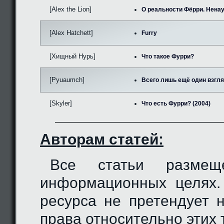
[Alex the Lion]
О реальности Фёрри. Нена
[Alex Hatchett]
Furry
[Хищный Нурь]
Что такое Фурри?
[Pyuaumch]
Всего лишь ещё один взгляд
[Skyler]
Что есть Фурри? (2004)
Авторам статей:
Все статьи разме
информационных целях.
ресурса не претендует 
права относительно этих 