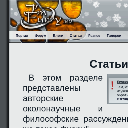
Портал
Форум
Блоги
Статьи
Разное
Галереи
Стать
В этом разделе
!
Лично
представлены
Тем, к
изучен
обрати
авторские
Взгля
околонаучные и
философские рассужден