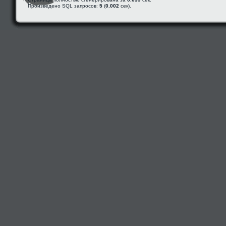
Произведено SQL запросов:
5
(
0.002
сек).