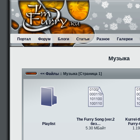
Портал
Форум
Блоги
Статьи
Разное
Галереи
Музыка
<< Файлы
:: Музыка [Страница 1]
The Furry Song (ver.2
Kurrel-t
Playlist
без…
Furry
5.30 МБайт
1.1