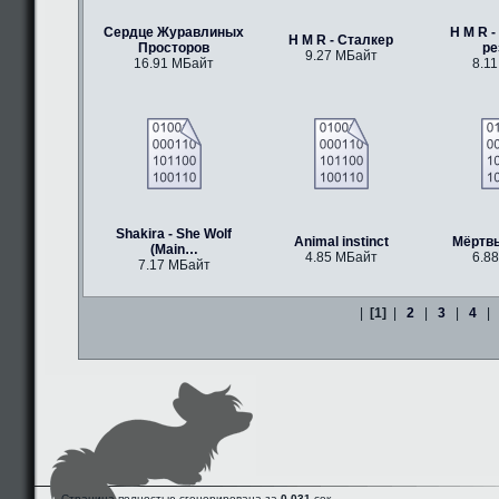
Сердце Журавлиных
H M R -
H M R - Сталкер
Просторов
р
9.27 МБайт
16.91 МБайт
8.1
Shakira - She Wolf
Animal instinct
Мёртв
(Main…
4.85 МБайт
6.8
7.17 МБайт
|
[1]
|
2
|
3
|
4
|
Страница полностью сгенерирована за
0.031
сек.