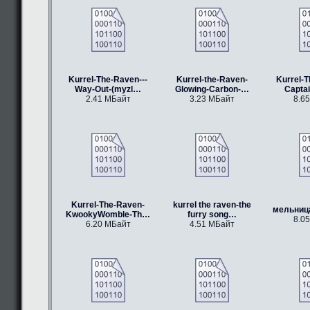
Kurrel-The-Raven---
Kurrel-the-Raven-
Kurrel-T
Way-Out-(myzl…
Glowing-Carbon-…
Capta
2.41 МБайт
3.23 МБайт
8.6
Kurrel-The-Raven-
kurrel the raven-the
мельниц
KwookyWomble-Th…
furry song…
8.0
6.20 МБайт
4.51 МБайт