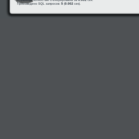
Произведено SQL запросов:
5
(
0.002
сек).