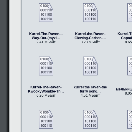
Kurrel-The-Raven---
Kurrel-the-Raven-
Kurrel-T
Way-Out-(myzl…
Glowing-Carbon-…
Capta
2.41 МБайт
3.23 МБайт
8.6
Kurrel-The-Raven-
kurrel the raven-the
мельниц
KwookyWomble-Th…
furry song…
8.0
6.20 МБайт
4.51 МБайт