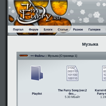
Портал
Форум
Блоги
Статьи
Разное
Галереи
Музыка
<< Файлы
:: Музыка [Страница 1]
The Furry Song (ver.2
Kurrel-t
Playlist
без…
Furry
5.30 МБайт
1.1