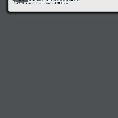
Произведено SQL запросов:
5
(
0.003
сек).