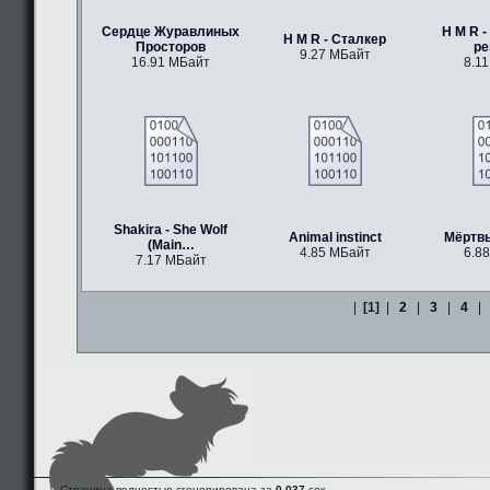
Сердце Журавлиных
H M R -
H M R - Сталкер
Просторов
р
9.27 МБайт
16.91 МБайт
8.1
Shakira - She Wolf
Animal instinct
Мёртв
(Main…
4.85 МБайт
6.8
7.17 МБайт
|
[1]
|
2
|
3
|
4
|
Страница полностью сгенерирована за
0.037
сек.