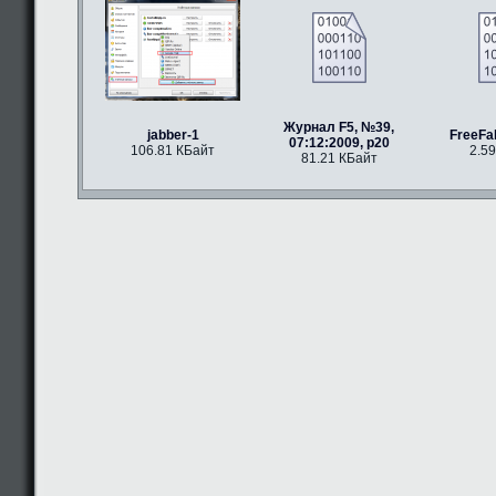
Журнал F5, №39,
jabber-1
FreeFal
07:12:2009, p20
106.81 КБайт
2.5
81.21 КБайт