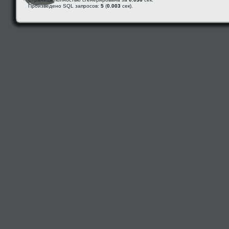
Произведено SQL запросов:
5
(
0.003
сек).