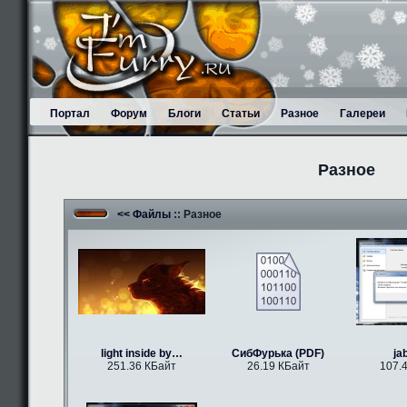
Портал
Форум
Блоги
Статьи
Разное
Галереи
Разное
<< Файлы
:: Разное
light inside by…
СибФурька (PDF)
ja
251.36 КБайт
26.19 КБайт
107.