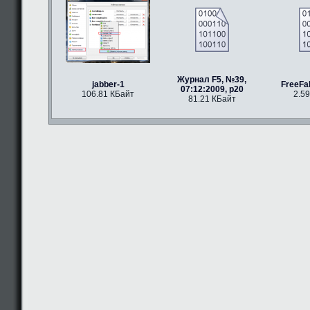
Журнал F5, №39,
jabber-1
FreeFal
07:12:2009, p20
106.81 КБайт
2.5
81.21 КБайт