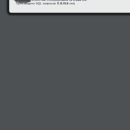
Произведено SQL запросов:
5
(
0.014
сек).