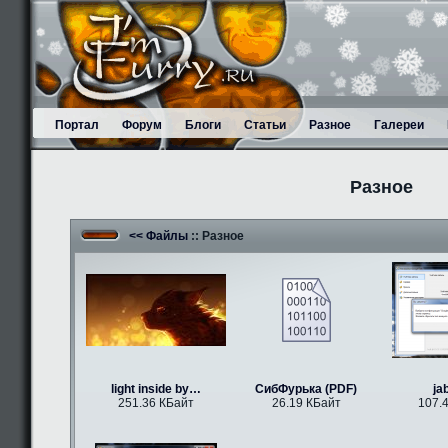
Портал
Форум
Блоги
Статьи
Разное
Галереи
Разное
<< Файлы
:: Разное
light inside by…
СибФурька (PDF)
ja
251.36 КБайт
26.19 КБайт
107.