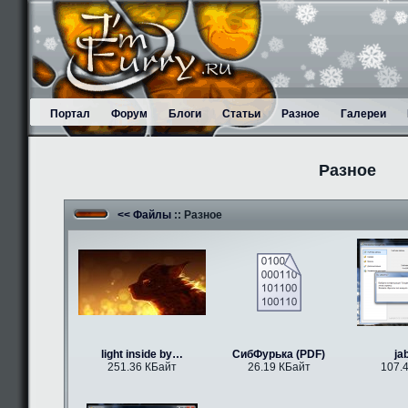
Портал
Форум
Блоги
Статьи
Разное
Галереи
Разное
<< Файлы
:: Разное
light inside by…
СибФурька (PDF)
ja
251.36 КБайт
26.19 КБайт
107.