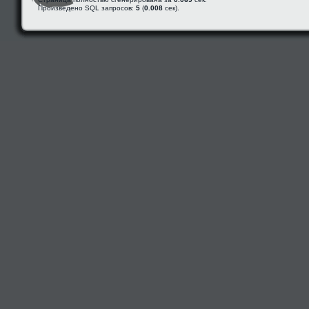
Произведено SQL запросов:
5
(
0.008
сек).