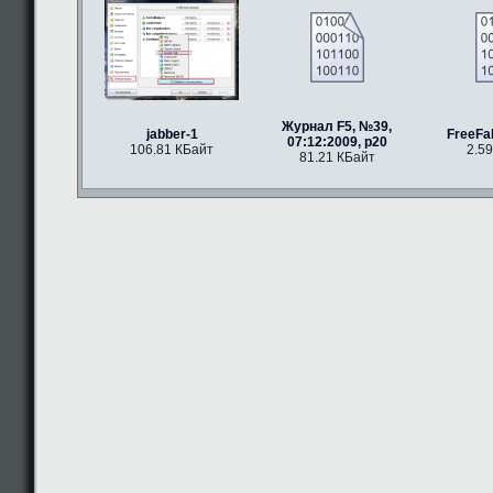
Журнал F5, №39,
jabber-1
FreeFal
07:12:2009, p20
106.81 КБайт
2.5
81.21 КБайт