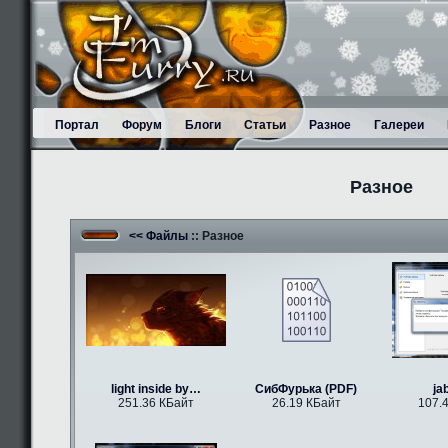
Портал
Форум
Блоги
Статьи
Разное
Галереи
Разное
<< Файлы
:: Разное
light inside by…
СибФурька (PDF)
ja
251.36 КБайт
26.19 КБайт
107.