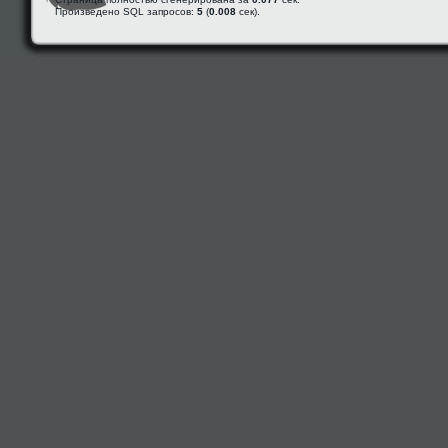
Произведено SQL запросов:
5
(
0.008
сек).