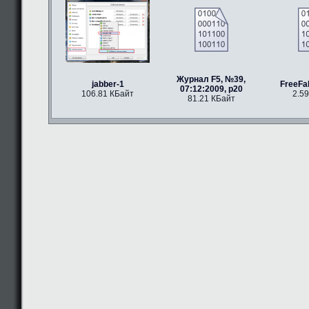
Журнал F5, №39,
jabber-1
FreeFal
07:12:2009, p20
106.81 КБайт
2.5
81.21 КБайт