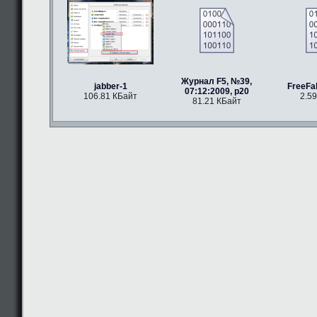
Журнал F5, №39,
jabber-1
FreeFal
07:12:2009, p20
106.81 КБайт
2.5
81.21 КБайт