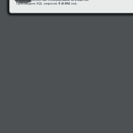
Произведено SQL запросов:
5
(
0.002
сек).