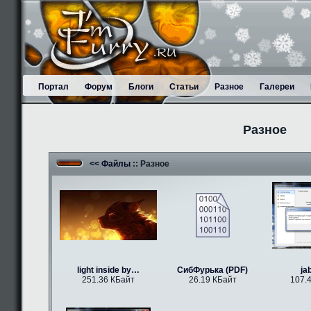
Портал
Форум
Блоги
Статьи
Разное
Галереи
Разное
<< Файлы
:: Разное
light inside by…
СибФурька (PDF)
ja
251.36 КБайт
26.19 КБайт
107.