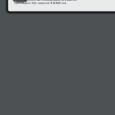
Произведено SQL запросов:
5
(
0.012
сек).