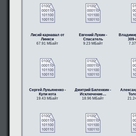
Лисий карнавал от
Евгений Лукин -
Владимир
Линкси
Спасатель
309-
67.91 МБайт
9.23 МБайт
7.3
Сергей Лукьяненко -
Дмитрий Биленкин -
Алексан
Купи кота
Исключение…
Тол
19.43 МБайт
18.96 МБайт
21.2