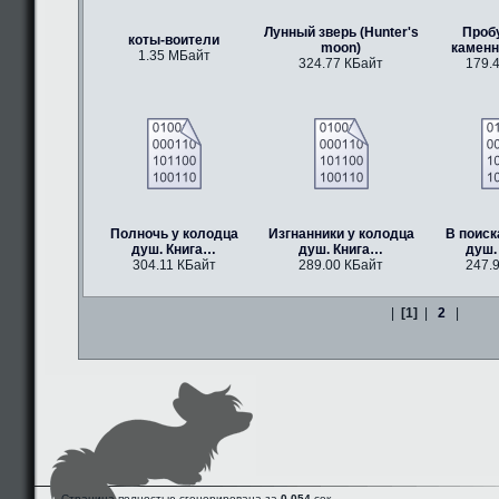
Лунный зверь (Hunter's
Проб
коты-воители
moon)
каменн
1.35 МБайт
324.77 КБайт
179.
Полночь у колодца
Изгнанники у колодца
В поиск
душ. Книга…
душ. Книга…
душ.
304.11 КБайт
289.00 КБайт
247.
|
[1]
|
2
|
Страница полностью сгенерирована за
0.054
сек.