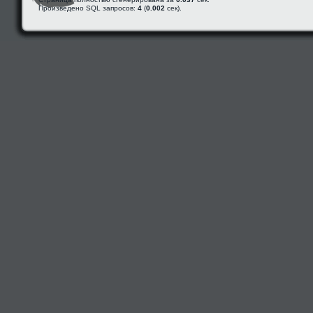
Произведено SQL запросов:
4
(
0.002
сек).