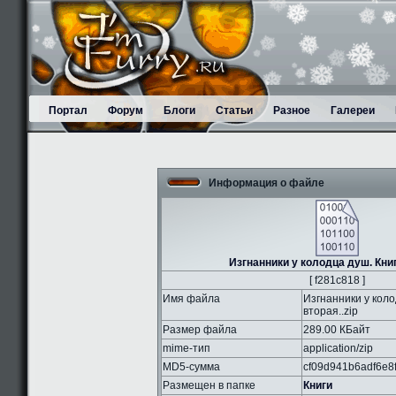
Портал
Форум
Блоги
Статьи
Разное
Галереи
Информация о файле
Изгнанники у колодца душ. Книг
[ f281c818 ]
Имя файла
Изгнанники у коло
вторая..zip
Размер файла
289.00 КБайт
mime-тип
application/zip
MD5-сумма
cf09d941b6adf6e8
Размещен в папке
Книги