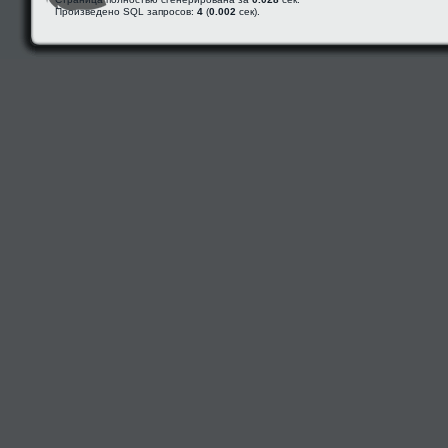
Произведено SQL запросов:
4
(
0.002
сек).