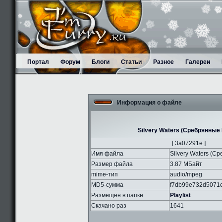
Портал
Форум
Блоги
Статьи
Разное
Галереи
Информация о файле
Silvery Waters (Cребрянные
[ 3a07291e ]
Имя файла
Silvery Waters (
Размер файла
3.87 МБайт
mime-тип
audio/mpeg
MD5-сумма
f7db99e732d5071
Размещен в папке
Playlist
Скачано раз
1641