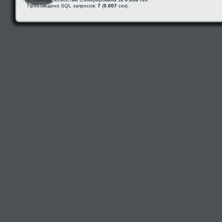
Произведено SQL запросов:
7
(
0.007
сек).