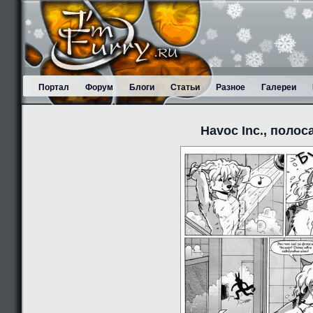
Портал
Форум
Блоги
Статьи
Разное
Галереи
Havoc Inc., полос