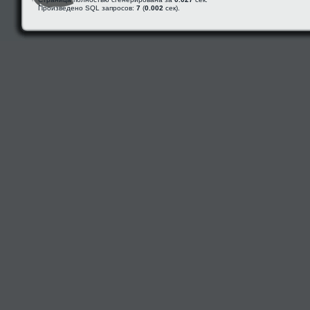
Произведено SQL запросов:
7
(
0.002
сек).