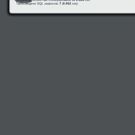
Произведено SQL запросов:
7
(
0.002
сек).