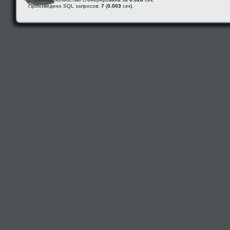
Произведено SQL запросов:
7
(
0.003
сек).