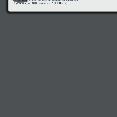
Произведено SQL запросов:
7
(
0.002
сек).