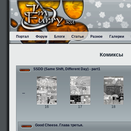
Портал
Форум
Блоги
Статьи
Разное
Галереи
Комиксы
SSDD (Same Shift, Different Day) - part1
...
16
17
18
Good Cheese. Глава третья.