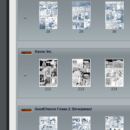
...
28
29
30
Havoc Inc.
...
212
213
214
GoodCheese Глава 2: Вечеринка!