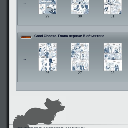
...
29
30
31
Good Cheese. Глава первая: В объективе
...
26
27
28
Страница полностью сгенерирована за
0.063
сек.