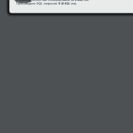
Произведено SQL запросов:
5
(
0.011
сек).