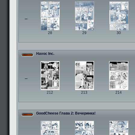
...
28
29
30
Havoc Inc.
...
212
213
214
GoodCheese Глава 2: Вечеринка!