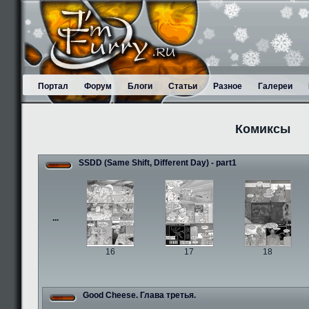
Портал
Форум
Блоги
Статьи
Разное
Галереи
Комиксы
SSDD (Same Shift, Different Day) - part1
...
16
17
18
Good Cheese. Глава третья.