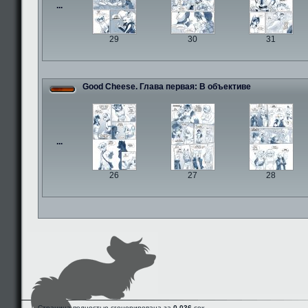
...
29
30
31
Good Cheese. Глава первая: В объективе
...
26
27
28
Страница полностью сгенерирована за
0.036
сек.