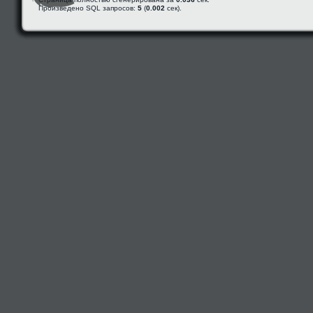
Произведено SQL запросов:
5
(
0.002
сек).