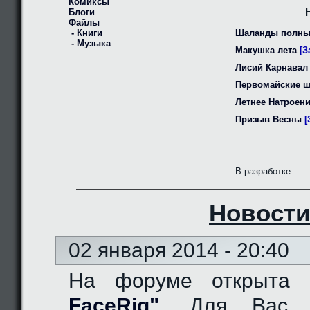
Комиксы
Блоги
Файлы
- Книги
Шаланды полны
- Музыка
Макушка лета
[З
Лисий Карнавал
Первомайские 
Летнее Натроен
Призыв Весны
[
В разработке.
Новости
02 января 2014 - 20:40
На форуме открыта
FaceRig"
. Для Вас д