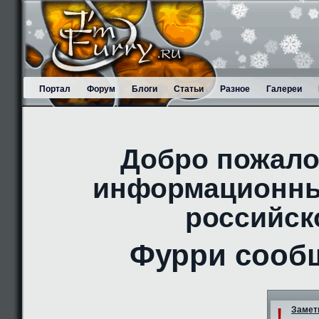
Портал
Форум
Блоги
Статьи
Разное
Галереи
Добро пожало
информационны
российск
Фурри сооб
!
Заметк