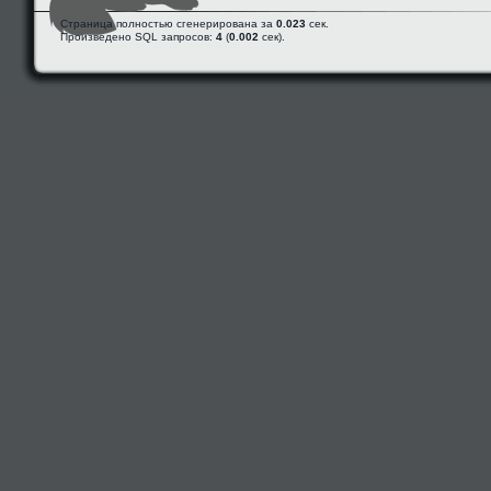
Страница полностью сгенерирована за
0.023
сек.
Произведено SQL запросов:
4
(
0.002
сек).