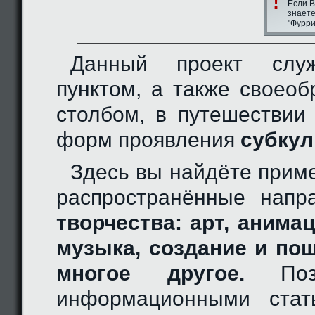
Если В
знаете
"Фурри
Данный проект слу
пунктом, а также своео
столбом, в путешествии
форм проявления
субкул
Здесь вы найдёте прим
распространённые нап
творчества: арт, анимац
музыка, создание и по
многое другое.
Позн
информационными стат