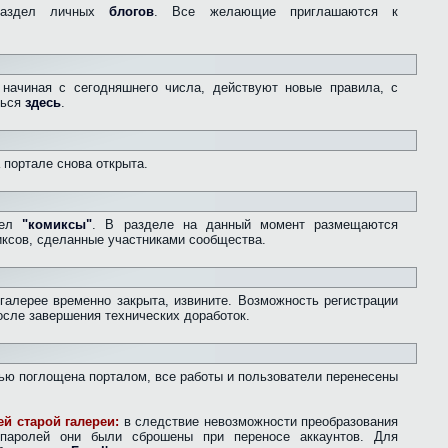
раздел личных
блогов
. Все желающие приглашаются к
начиная с сегодняшнего числа, действуют новые правила, с
ться
здесь
.
а портале снова открыта.
дел
"комиксы"
. В разделе на данный момент размещаются
ксов, сделанные участниками сообщества.
 галерее временно закрыта, извините. Возможность регистрации
осле завершения технических доработок.
остью поглощена порталом, все работы и пользователи перенесены
й старой галереи:
в следствие невозможности преобразования
паролей они были сброшены при переносе аккаунтов. Для