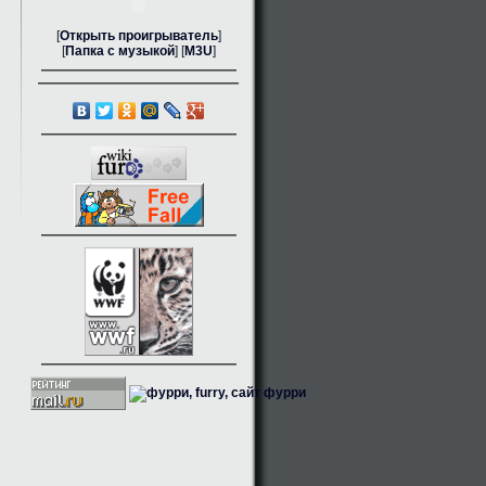
[
Открыть проигрыватель
]
[
Папка с музыкой
] [
M3U
]