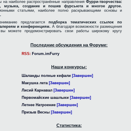
ы на наиболее распространённые направления
Фурри-творчества:
ра, музыка, создание и пошив фурсьюта и многое другое.
ионными статьями, наиболее полно раскрывающими основы и
.
вниманию предлагается
подборка тематических ссылок по
алереям и конференциям.
А благодаря возможности размещения
, вы можете продемонстрировать свои работы широкому кругу
Последние обсуждения на Форуме:
RSS:
Forum.imFurry
Наши конкурсы:
Шаланды полные кефали
[Завершен]
Макушка лета
[Завершен]
Лисий Карнавал
[Завершен]
Первомайские шашлыки
[Завершен]
Летнее Натроение
[Завершен]
Призыв Весны
[Завершен]
Статистика: