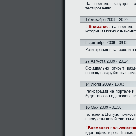
На портале запущен 
тестированию.
17 декабря 2009 - 20:24
! Внимание:
на портале, 
которыми можно ознакоми
9 сентября 2009 - 09:09
Регистрация в галерее и н
27 Августа 2009 - 20.24
Официально открыт раз
переводы зарубежных коми
14 Июля 2009 - 18.03
Регистрация на портале и
будет вновь подключена п
16 Мая 2009 - 01.30
Галерея art.furry.ru полн
в пределы новой системы.
! Вниманию пользователе
идентификаторов Ваших 