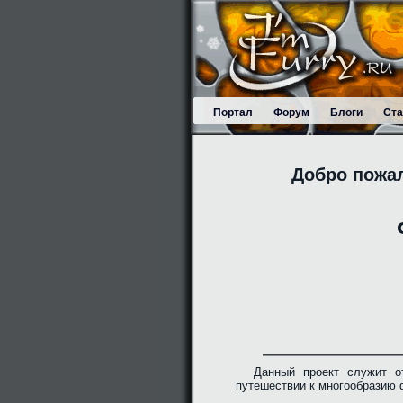
Портал
Форум
Блоги
Ста
Добро пожа
Данный проект служит о
путешествии к многообразию