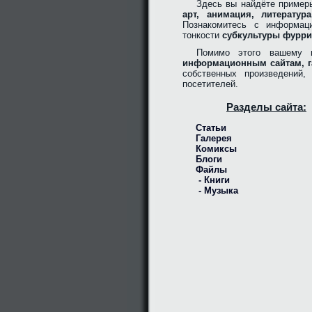
Здесь вы найдёте пример
арт, анимация, литерату
Познакомитесь с информац
тонкости
субкультуры фурри
Помимо этого вашему 
информационным сайтам, г
собственных произведений
посетителей.
Разделы сайта:
Статьи
Галерея
Комиксы
Блоги
Файлы
- Книги
- Музыка