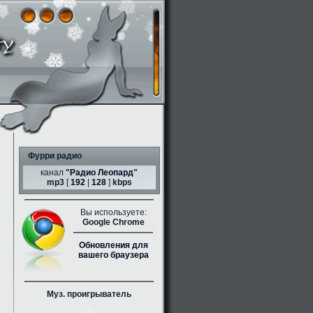
Фурри радио
канал
"
Радио Леопард
"
mp3
[
192
|
128
]
kbps
Вы используете:
Google Chrome
Обновления для
вашего браузера
Муз. проигрыватель