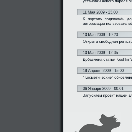
установки нового пароля о
11 Мая 2009 - 23.00
К порталу подключён дом
авторизации пользователе
10 Мая 2009 - 19.20
Открыта свободная регистр
10 Мая 2009 - 12.35
Добавлена статья Koshkin'
18 Апреля 2009 - 15.00
"Косметические" обновлени
06 Января 2009 - 00.01
Запускаем проект нашей а