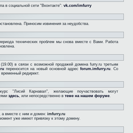
па в социальной сети "Вконтакте":
vk.com/imfurry
остановлена. Приносим извинения за неудобства.
периода технических проблем мы снова вместе с Вами. Работа
новлена.
(19.00) в связи с возможной продажей домена furry.ru третьим
.ru
переносится на новый основной адрес
forum.imfurry.ru
. Со
 временный редирект.
курс "Лисий Карнавал", желающие поучаствовать могут
стями
здесь
, или непосредственно в
теме на нашем форуме
.
 а вместе с ним и домен:
imfurry.ru
момент уже имеют привязку к этому домену.