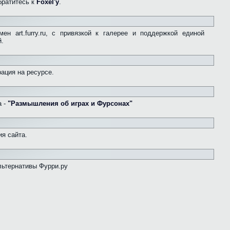
братитесь к
Foxel'у
.
ен art.furry.ru, с привязкой к галерее и поддержкой единой
й.
ация на ресурсе.
а -
"Размышления об играх и Фурсонах"
я сайта.
льтернативы Фурри.ру