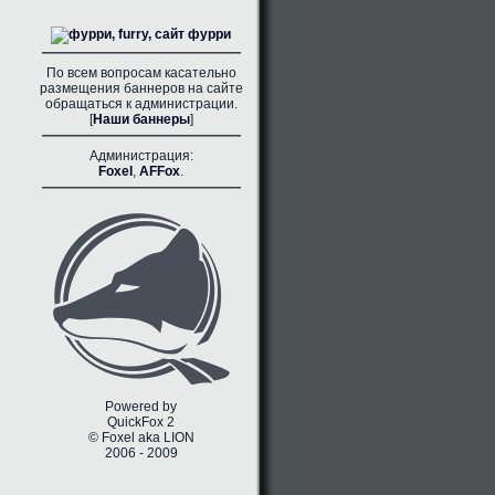
По всем вопросам касательно
размещения баннеров на сайте
обращаться к администрации.
[
Наши баннеры
]
Администрация:
Foxel
,
AFFox
.
Powered by
QuickFox 2
© Foxel aka LION
2006 - 2009