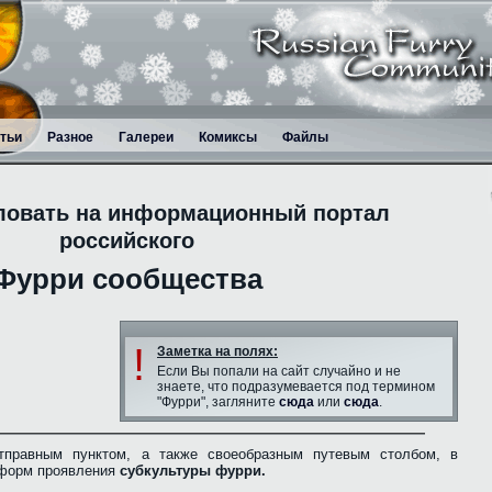
тьи
Разное
Галереи
Комиксы
Файлы
ловать на информационный портал
российского
Фурри сообщества
!
Заметка на полях:
Если Вы попали на сайт случайно и не
знаете, что подразумевается под термином
"Фурри", загляните
сюда
или
сюда
.
тправным пунктом, а также своеобразным путевым столбом, в
 форм проявления
субкультуры фурри.