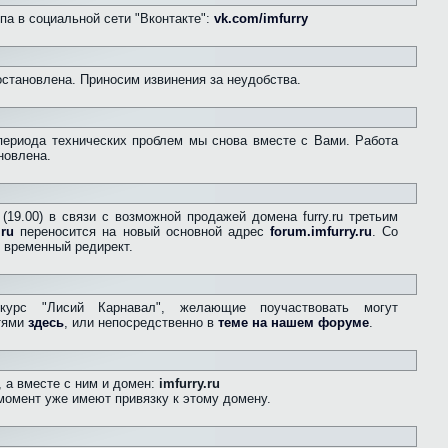
па в социальной сети "Вконтакте":
vk.com/imfurry
остановлена. Приносим извинения за неудобства.
периода технических проблем мы снова вместе с Вами. Работа
новлена.
(19.00) в связи с возможной продажей домена furry.ru третьим
.ru
переносится на новый основной адрес
forum.imfurry.ru
. Со
 временный редирект.
курс "Лисий Карнавал", желающие поучаствовать могут
стями
здесь
, или непосредственно в
теме на нашем форуме
.
 а вместе с ним и домен:
imfurry.ru
момент уже имеют привязку к этому домену.