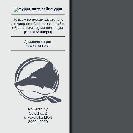
По всем вопросам касательно
размещения баннеров на сайте
обращаться к администрации.
[
Наши баннеры
]
Администрация:
Foxel
,
AFFox
.
Powered by
QuickFox 2
© Foxel aka LION
2006 - 2009