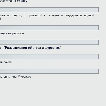
братитесь к
Foxel'у
.
ен art.furry.ru, с привязкой к галерее и поддержкой единой
й.
ация на ресурсе.
а -
"Размышления об играх и Фурсонах"
я сайта.
льтернативы Фурри.ру