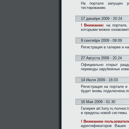
На портале запущен 
тестированию.
17 декабря 2009 - 20:24
! Внимание:
на портале, 
которыми можно ознакоми
9 сентября 2009 - 09:09
Регистрация в галерее и н
27 Августа 2009 - 20.24
Официально открыт раз
переводы зарубежных коми
14 Июля 2009 - 18.03
Регистрация на портале и
будет вновь подключена п
16 Мая 2009 - 01.30
Галерея art.furry.ru полн
в пределы новой системы.
! Вниманию пользователе
идентификаторов Ваших 