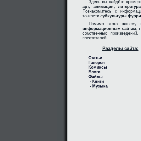
Здесь вы найдёте пример
арт, анимация, литерату
Познакомитесь с информац
тонкости
субкультуры фурри
Помимо этого вашему 
информационным сайтам, г
собственных произведений
посетителей.
Разделы сайта:
Статьи
Галерея
Комиксы
Блоги
Файлы
- Книги
- Музыка