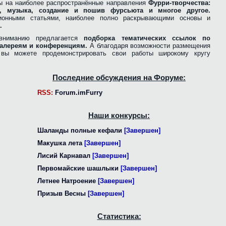
ы на наиболее распространённые направления
Фурри-творчества:
ра, музыка, создание и пошив фурсьюта и многое другое.
ионными статьями, наиболее полно раскрывающими основы и
.
вниманию предлагается
подборка тематических ссылок по
алереям и конференциям.
А благодаря возможности размещения
, вы можете продемонстрировать свои работы широкому кругу
Последние обсуждения на Форуме:
RSS:
Forum.imFurry
Наши конкурсы:
Шаланды полные кефали
[Завершен]
Макушка лета
[Завершен]
Лисий Карнавал
[Завершен]
Первомайские шашлыки
[Завершен]
Летнее Натроение
[Завершен]
Призыв Весны
[Завершен]
Статистика: