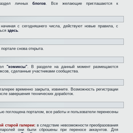
раздел личных
блогов
. Все желающие приглашаются к
начиная с сегодняшнего числа, действуют новые правила, с
ться
здесь
.
а портале снова открыта.
дел
"комиксы"
. В разделе на данный момент размещаются
ксов, сделанные участниками сообщества.
 галерее временно закрыта, извините. Возможность регистрации
осле завершения технических доработок.
остью поглощена порталом, все работы и пользователи перенесены
й старой галереи:
в следствие невозможности преобразования
паролей они были сброшены при переносе аккаунтов. Для