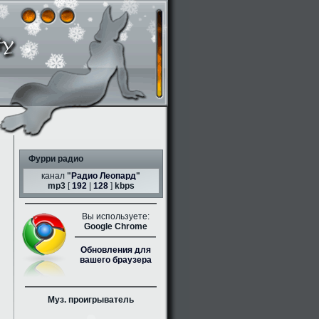
Фурри радио
канал
"
Радио Леопард
"
mp3
[
192
|
128
]
kbps
Вы используете:
Google Chrome
Обновления для
вашего браузера
Муз. проигрыватель