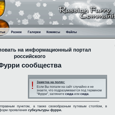
тьи
Разное
Галереи
Комиксы
Файлы
ловать на информационный портал
российского
Фурри сообщества
!
Заметка на полях:
Если Вы попали на сайт случайно и не
знаете, что подразумевается под термином
"Фурри", загляните
сюда
или
сюда
.
тправным пунктом, а также своеобразным путевым столбом, в
 форм проявления
субкультуры фурри.