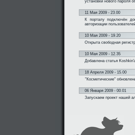
установки нового пароля о
11 Мая 2009 - 23.00
К порталу подключён дом
авторизации пользователе
10 Мая 2009 - 19.20
Открыта свободная регистр
10 Мая 2009 - 12.35
Добавлена статья Koshkin'
18 Апреля 2009 - 15.00
"Косметические" обновлени
06 Января 2009 - 00.01
Запускаем проект нашей а