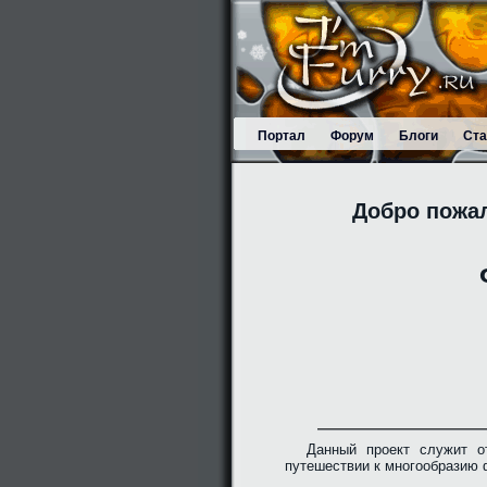
Портал
Форум
Блоги
Ста
Добро пожа
Данный проект служит о
путешествии к многообразию