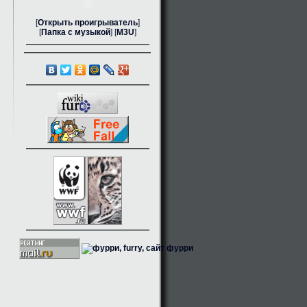
[
Открыть проигрыватель
]
[
Папка с музыкой
] [
M3U
]