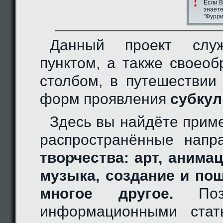
Если В
знаете
"Фурри
Данный проект слу
пунктом, а также своео
столбом, в путешествии
форм проявления
субкул
Здесь вы найдёте прим
распространённые нап
творчества: арт, анимац
музыка, создание и по
многое другое.
Позн
информационными стат