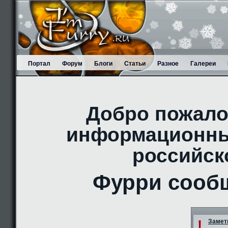
Портал
Форум
Блоги
Статьи
Разное
Галереи
Добро пожало
информационны
российск
Фурри сооб
!
Заметк