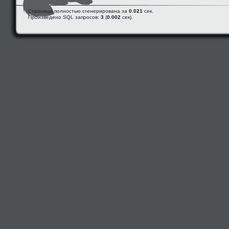
Страница полностью сгенерирована за
0.021
сек.
Произведено SQL запросов:
3
(
0.002
сек).