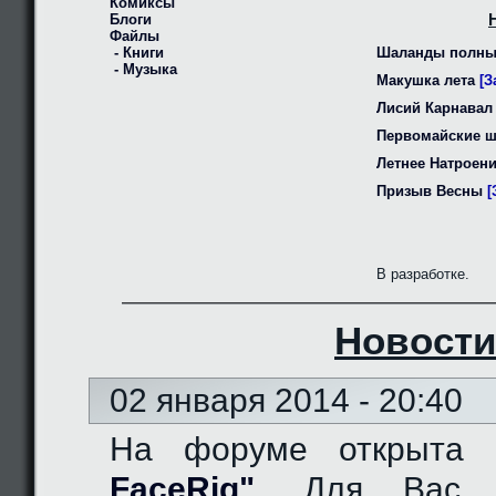
Комиксы
Блоги
Файлы
- Книги
Шаланды полны
- Музыка
Макушка лета
[З
Лисий Карнавал
Первомайские 
Летнее Натроен
Призыв Весны
[
В разработке.
Новости
02 января 2014 - 20:40
На форуме открыта
FaceRig"
. Для Вас д