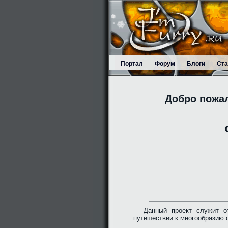
Портал
Форум
Блоги
Ста
Добро пожа
Данный проект служит о
путешествии к многообразию