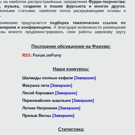
ы на наиболее распространённые направления
Фурри-творчества:
ра, музыка, создание и пошив фурсьюта и многое другое.
ионными статьями, наиболее полно раскрывающими основы и
.
вниманию предлагается
подборка тематических ссылок по
алереям и конференциям.
А благодаря возможности размещения
, вы можете продемонстрировать свои работы широкому кругу
Последние обсуждения на Форуме:
RSS:
Forum.imFurry
Наши конкурсы:
Шаланды полные кефали
[Завершен]
Макушка лета
[Завершен]
Лисий Карнавал
[Завершен]
Первомайские шашлыки
[Завершен]
Летнее Натроение
[Завершен]
Призыв Весны
[Завершен]
Статистика: