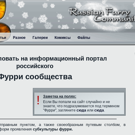
тьи
Разное
Галереи
Комиксы
Файлы
ловать на информационный портал
российского
Фурри сообщества
!
Заметка на полях:
Если Вы попали на сайт случайно и не
знаете, что подразумевается под термином
"Фурри", загляните
сюда
или
сюда
.
тправным пунктом, а также своеобразным путевым столбом, в
 форм проявления
субкультуры фурри.