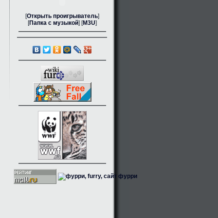
[
Открыть проигрыватель
]
[
Папка с музыкой
] [
M3U
]