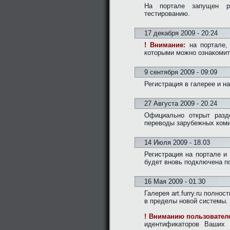
На портале запущен 
тестированию.
17 декабря 2009 - 20:24
! Внимание:
на портале, 
которыми можно ознакоми
9 сентября 2009 - 09:09
Регистрация в галерее и н
27 Августа 2009 - 20.24
Официально открыт раз
переводы зарубежных коми
14 Июля 2009 - 18.03
Регистрация на портале и
будет вновь подключена п
16 Мая 2009 - 01.30
Галерея art.furry.ru полн
в пределы новой системы.
! Вниманию пользователе
идентификаторов Ваших 