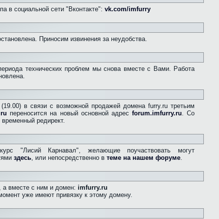
па в социальной сети "Вконтакте":
vk.com/imfurry
остановлена. Приносим извинения за неудобства.
периода технических проблем мы снова вместе с Вами. Работа
новлена.
(19.00) в связи с возможной продажей домена furry.ru третьим
.ru
переносится на новый основной адрес
forum.imfurry.ru
. Со
 временный редирект.
курс "Лисий Карнавал", желающие поучаствовать могут
стями
здесь
, или непосредственно в
теме на нашем форуме
.
 а вместе с ним и домен:
imfurry.ru
момент уже имеют привязку к этому домену.