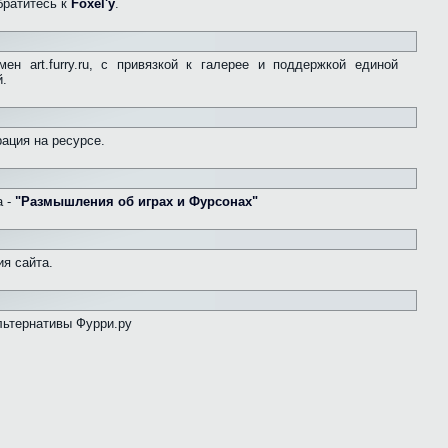
братитесь к
Foxel'у
.
ен art.furry.ru, с привязкой к галерее и поддержкой единой
й.
ация на ресурсе.
а -
"Размышления об играх и Фурсонах"
я сайта.
льтернативы Фурри.ру