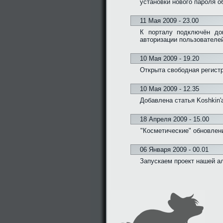
установки нового пароля о
11 Мая 2009 - 23.00
К порталу подключён дом
авторизации пользователе
10 Мая 2009 - 19.20
Открыта свободная регистр
10 Мая 2009 - 12.35
Добавлена статья Koshkin'
18 Апреля 2009 - 15.00
"Косметические" обновлени
06 Января 2009 - 00.01
Запускаем проект нашей а