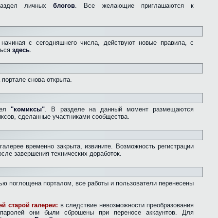
раздел личных
блогов
. Все желающие приглашаются к
начиная с сегодняшнего числа, действуют новые правила, с
ться
здесь
.
а портале снова открыта.
дел
"комиксы"
. В разделе на данный момент размещаются
ксов, сделанные участниками сообщества.
 галерее временно закрыта, извините. Возможность регистрации
осле завершения технических доработок.
остью поглощена порталом, все работы и пользователи перенесены
й старой галереи:
в следствие невозможности преобразования
паролей они были сброшены при переносе аккаунтов. Для