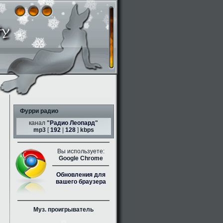
Фурри радио
канал
"
Радио Леопард
"
mp3
[
192
|
128
]
kbps
Вы используете:
Google Chrome
Обновления для
вашего браузера
Муз. проигрыватель