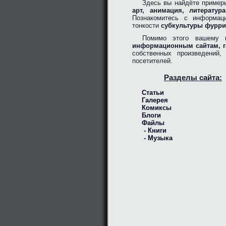
Здесь вы найдёте пример
арт, анимация, литерату
Познакомитесь с информац
тонкости
субкультуры фурри
Помимо этого вашему 
информационным сайтам, г
собственных произведений
посетителей.
Разделы сайта:
Статьи
Галерея
Комиксы
Блоги
Файлы
- Книги
- Музыка