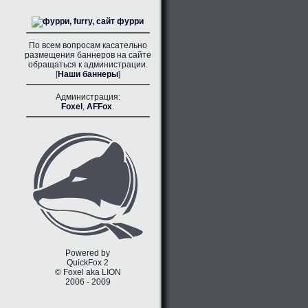
По всем вопросам касательно
размещения баннеров на сайте
обращаться к администрации.
[
Наши баннеры
]
Администрация:
Foxel
,
AFFox
.
Powered by
QuickFox 2
© Foxel aka LION
2006 - 2009