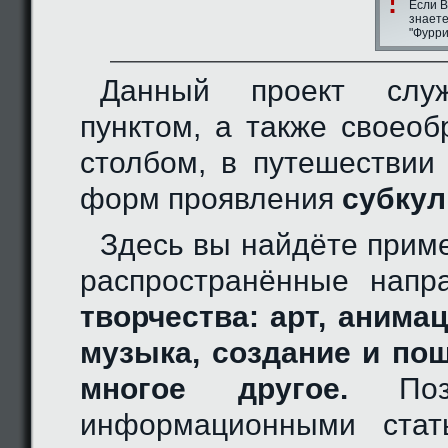
Если В
знаете
"Фурри
Данный проект слу
пунктом, а также своео
столбом, в путешествии
форм проявления
субкул
Здесь вы найдёте прим
распространённые нап
творчества: арт, анимац
музыка, создание и по
многое другое.
Позн
информационными стат