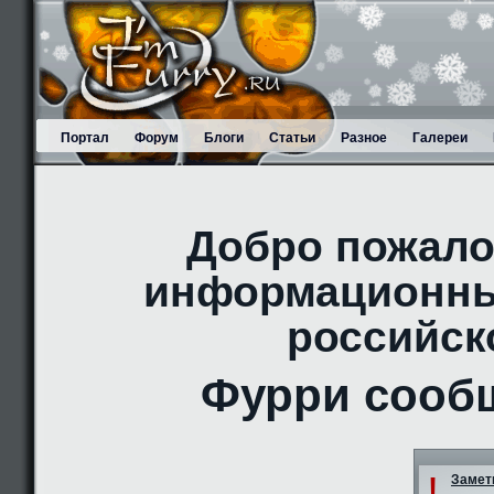
Портал
Форум
Блоги
Статьи
Разное
Галереи
Добро пожало
информационны
российск
Фурри сооб
!
Заметк