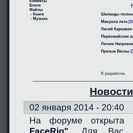
Комиксы
Блоги
Файлы
- Книги
Шаланды полны
- Музыка
Макушка лета
[З
Лисий Карнавал
Первомайские 
Летнее Натроен
Призыв Весны
[
В разработке.
Новости
02 января 2014 - 20:40
На форуме открыта
FaceRig"
. Для Вас д