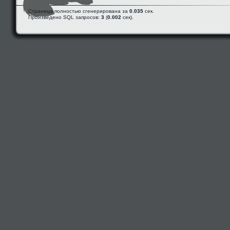
Страница полностью сгенерирована за
0.035
сек.
Произведено SQL запросов:
3
(
0.002
сек).