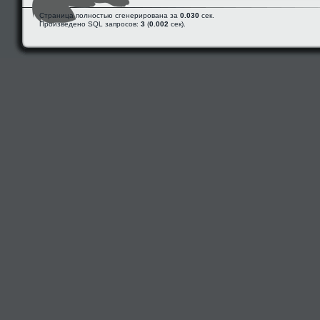
Страница полностью сгенерирована за
0.030
сек.
Произведено SQL запросов:
3
(
0.002
сек).