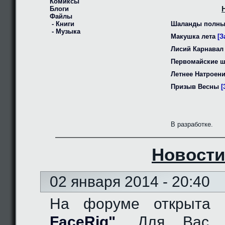
Комиксы
Блоги
Файлы
- Книги
Шаланды полны
- Музыка
Макушка лета
[З
Лисий Карнавал
Первомайские 
Летнее Натроен
Призыв Весны
[
В разработке.
Новости
02 января 2014 - 20:40
На форуме открыта
FaceRig"
. Для Вас д