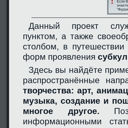
Если В
знаете
"Фурри
Данный проект слу
пунктом, а также своео
столбом, в путешествии
форм проявления
субкул
Здесь вы найдёте прим
распространённые нап
творчества: арт, анимац
музыка, создание и по
многое другое.
Позн
информационными стат