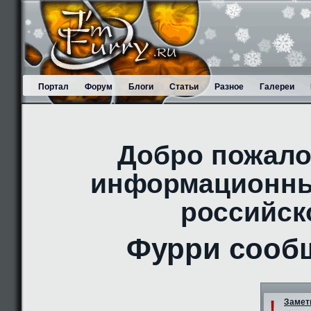
Портал
Форум
Блоги
Статьи
Разное
Галереи
Добро пожало
информационны
российск
Фурри сооб
!
Заметк