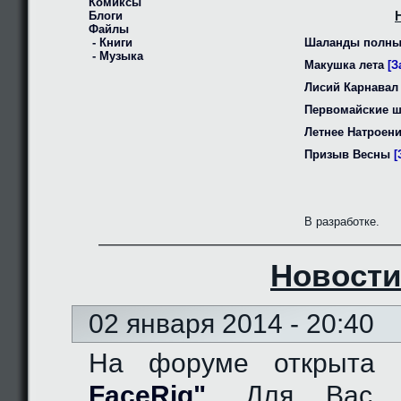
Комиксы
Блоги
Файлы
- Книги
Шаланды полны
- Музыка
Макушка лета
[З
Лисий Карнавал
Первомайские 
Летнее Натроен
Призыв Весны
[
В разработке.
Новости
02 января 2014 - 20:40
На форуме открыта
FaceRig"
. Для Вас д