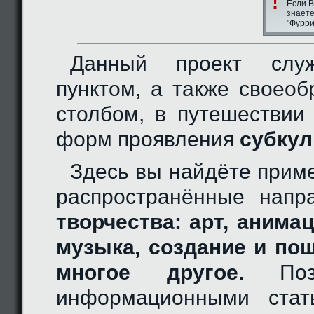
Если В
знаете
"Фурри
Данный проект слу
пунктом, а также своео
столбом, в путешествии
форм проявления
субкул
Здесь вы найдёте прим
распространённые нап
творчества: арт, анимац
музыка, создание и по
многое другое.
Позн
информационными стат