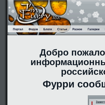
Портал
Форум
Блоги
Статьи
Разное
Галереи
Добро пожало
информационны
российск
Фурри сооб
!
Заметк