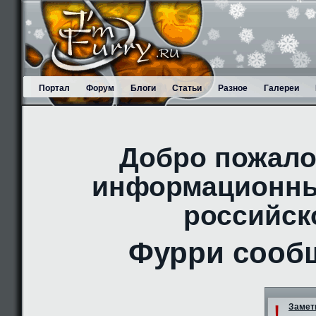
Портал
Форум
Блоги
Статьи
Разное
Галереи
Добро пожало
информационны
российск
Фурри сооб
!
Заметк