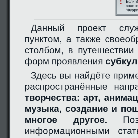
Если В
знаете
"Фурри
Данный проект слу
пунктом, а также своео
столбом, в путешествии
форм проявления
субкул
Здесь вы найдёте прим
распространённые нап
творчества: арт, анимац
музыка, создание и по
многое другое.
Позн
информационными стат