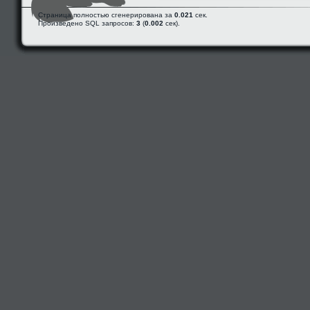
Страница полностью сгенерирована за
0.021
сек.
Произведено SQL запросов:
3
(
0.002
сек).