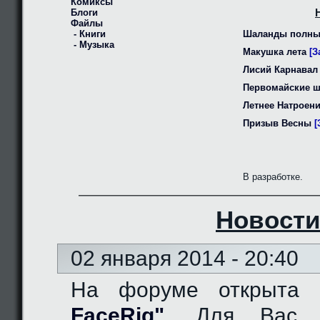
Комиксы
Блоги
Файлы
- Книги
Шаланды полны
- Музыка
Макушка лета
[З
Лисий Карнавал
Первомайские 
Летнее Натроен
Призыв Весны
[
В разработке.
Новости
02 января 2014 - 20:40
На форуме открыта
FaceRig"
. Для Вас д