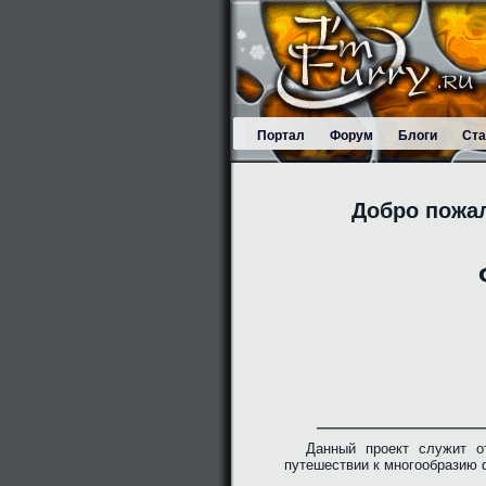
Портал
Форум
Блоги
Ста
Добро пожа
Данный проект служит о
путешествии к многообразию