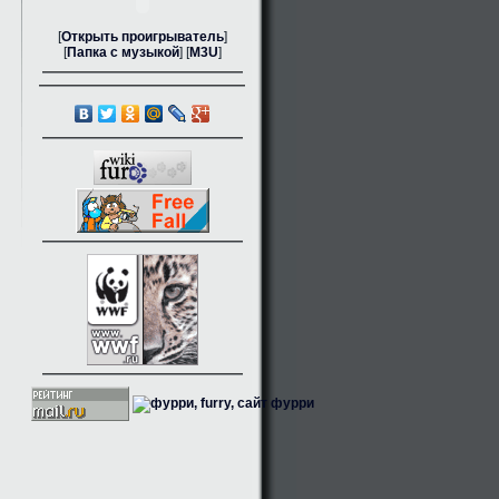
[
Открыть проигрыватель
]
[
Папка с музыкой
] [
M3U
]