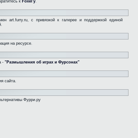
братитесь к
Foxel'у
.
ен art.furry.ru, с привязкой к галерее и поддержкой единой
й.
ация на ресурсе.
а -
"Размышления об играх и Фурсонах"
я сайта.
льтернативы Фурри.ру