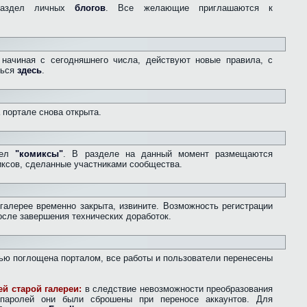
раздел личных
блогов
. Все желающие приглашаются к
начиная с сегодняшнего числа, действуют новые правила, с
ться
здесь
.
а портале снова открыта.
дел
"комиксы"
. В разделе на данный момент размещаются
ксов, сделанные участниками сообщества.
 галерее временно закрыта, извините. Возможность регистрации
осле завершения технических доработок.
остью поглощена порталом, все работы и пользователи перенесены
й старой галереи:
в следствие невозможности преобразования
паролей они были сброшены при переносе аккаунтов. Для