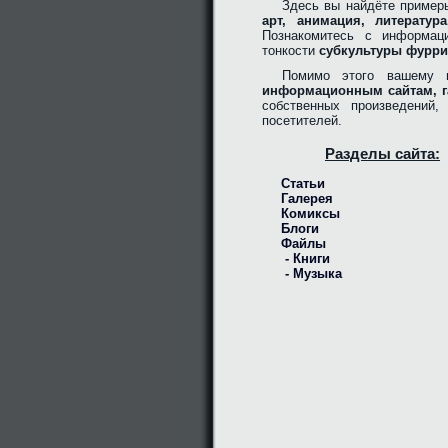
Здесь вы найдёте пример
арт, анимация, литерату
Познакомитесь с информац
тонкости
субкультуры фурри
Помимо этого вашему 
информационным сайтам, г
собственных произведений
посетителей.
Разделы сайта:
Статьи
Галерея
Комиксы
Блоги
Файлы
- Книги
- Музыка