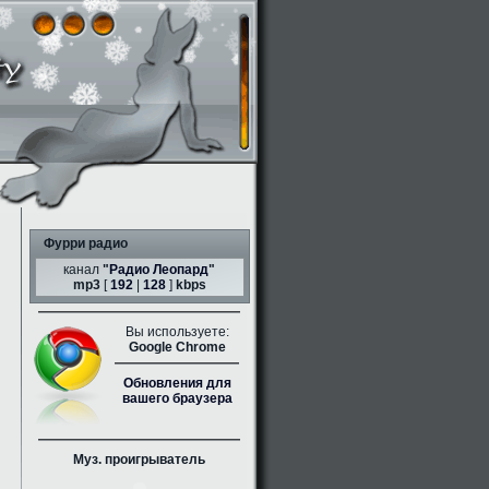
Фурри радио
канал
"
Радио Леопард
"
mp3
[
192
|
128
]
kbps
Вы используете:
Google Chrome
Обновления для
вашего браузера
Муз. проигрыватель