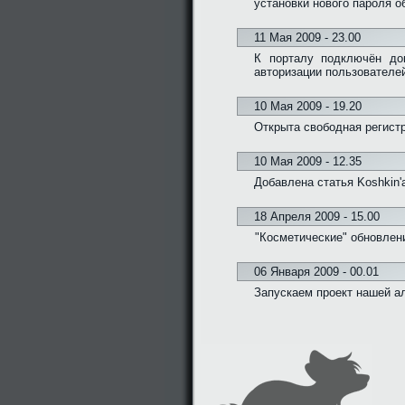
установки нового пароля о
11 Мая 2009 - 23.00
К порталу подключён дом
авторизации пользователе
10 Мая 2009 - 19.20
Открыта свободная регистр
10 Мая 2009 - 12.35
Добавлена статья Koshkin'
18 Апреля 2009 - 15.00
"Косметические" обновлени
06 Января 2009 - 00.01
Запускаем проект нашей а