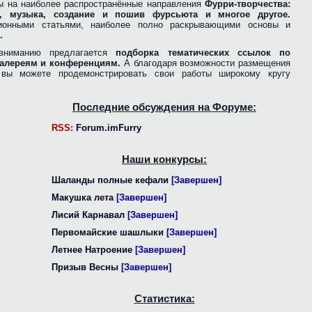
ы на наиболее распространённые направления
Фурри-творчества:
ра, музыка, создание и пошив фурсьюта и многое другое.
ионными статьями, наиболее полно раскрывающими основы и
.
вниманию предлагается
подборка тематических ссылок по
алереям и конференциям.
А благодаря возможности размещения
, вы можете продемонстрировать свои работы широкому кругу
Последние обсуждения на Форуме:
RSS:
Forum.imFurry
Наши конкурсы:
Шаланды полные кефали
[Завершен]
Макушка лета
[Завершен]
Лисий Карнавал
[Завершен]
Первомайские шашлыки
[Завершен]
Летнее Натроение
[Завершен]
Призыв Весны
[Завершен]
Статистика: