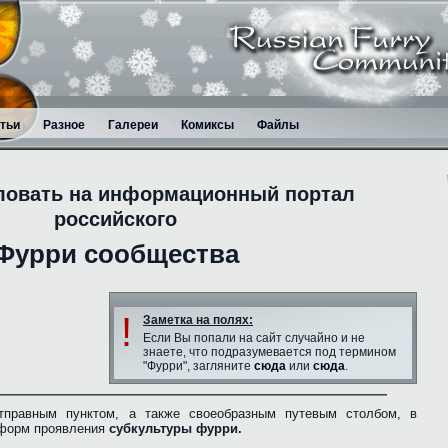
тьи
Разное
Галереи
Комиксы
Файлы
ловать на информационный портал
российского
Фурри сообщества
!
Заметка на полях:
Если Вы попали на сайт случайно и не
знаете, что подразумевается под термином
"Фурри", загляните
сюда
или
сюда
.
тправным пунктом, а также своеобразным путевым столбом, в
 форм проявления
субкультуры фурри.