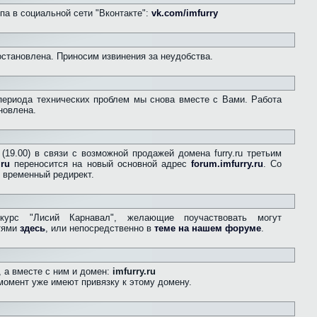
па в социальной сети "Вконтакте":
vk.com/imfurry
остановлена. Приносим извинения за неудобства.
периода технических проблем мы снова вместе с Вами. Работа
новлена.
(19.00) в связи с возможной продажей домена furry.ru третьим
.ru
переносится на новый основной адрес
forum.imfurry.ru
. Со
 временный редирект.
курс "Лисий Карнавал", желающие поучаствовать могут
стями
здесь
, или непосредственно в
теме на нашем форуме
.
 а вместе с ним и домен:
imfurry.ru
момент уже имеют привязку к этому домену.