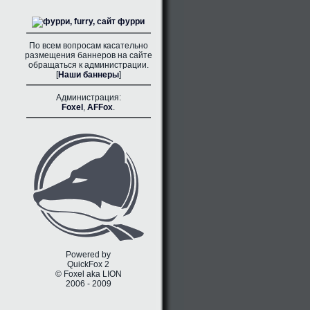
По всем вопросам касательно
размещения баннеров на сайте
обращаться к администрации.
[
Наши баннеры
]
Администрация:
Foxel
,
AFFox
.
Powered by
QuickFox 2
© Foxel aka LION
2006 - 2009