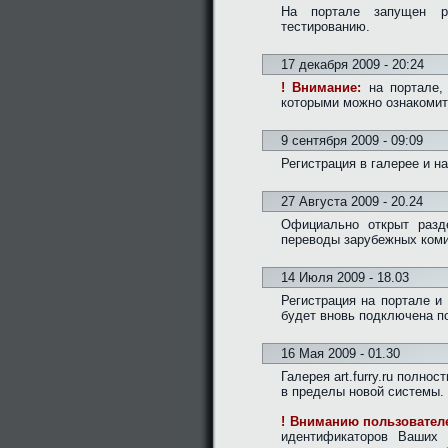
На портале запущен 
тестированию.
17 декабря 2009 - 20:24
! Внимание:
на портале, 
которыми можно ознакоми
9 сентября 2009 - 09:09
Регистрация в галерее и н
27 Августа 2009 - 20.24
Официально открыт раз
переводы зарубежных коми
14 Июля 2009 - 18.03
Регистрация на портале и
будет вновь подключена п
16 Мая 2009 - 01.30
Галерея art.furry.ru полн
в пределы новой системы.
! Вниманию пользователе
идентификаторов Ваших 