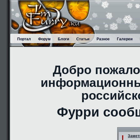
Портал
Форум
Блоги
Статьи
Разное
Галереи
Добро пожало
информационны
российск
Фурри сооб
!
Заметк