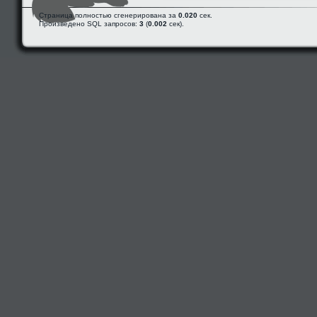
Страница полностью сгенерирована за
0.020
сек.
Произведено SQL запросов:
3
(
0.002
сек).