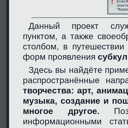
Если В
знаете
"Фурри
Данный проект слу
пунктом, а также своео
столбом, в путешествии
форм проявления
субкул
Здесь вы найдёте прим
распространённые нап
творчества: арт, анимац
музыка, создание и по
многое другое.
Позн
информационными стат