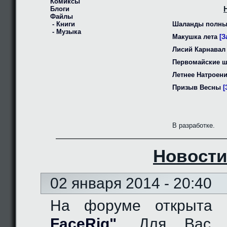
Комиксы
Блоги
Файлы
- Книги
Шаланды полны
- Музыка
Макушка лета
[З
Лисий Карнавал
Первомайские 
Летнее Натроен
Призыв Весны
[
В разработке.
Новости
02 января 2014 - 20:40
На форуме открыта
FaceRig"
. Для Вас д