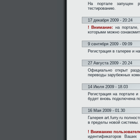
На портале запущен 
тестированию.
17 декабря 2009 - 20:24
! Внимание:
на портале, 
которыми можно ознакоми
9 сентября 2009 - 09:09
Регистрация в галерее и н
27 Августа 2009 - 20.24
Официально открыт раз
переводы зарубежных коми
14 Июля 2009 - 18.03
Регистрация на портале и
будет вновь подключена п
16 Мая 2009 - 01.30
Галерея art.furry.ru полн
в пределы новой системы.
! Вниманию пользователе
идентификаторов Ваших 