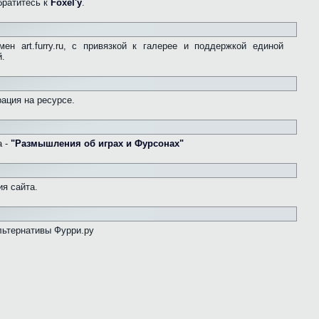
братитесь к
Foxel'у
.
ен art.furry.ru, с привязкой к галерее и поддержкой единой
й.
ация на ресурсе.
а -
"Размышления об играх и Фурсонах"
я сайта.
льтернативы Фурри.ру