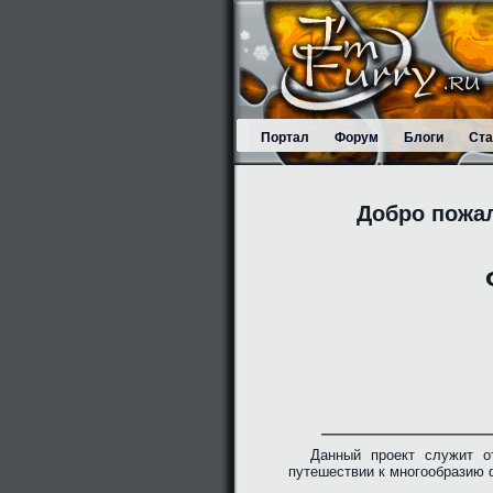
Портал
Форум
Блоги
Ста
Добро пожа
Данный проект служит о
путешествии к многообразию