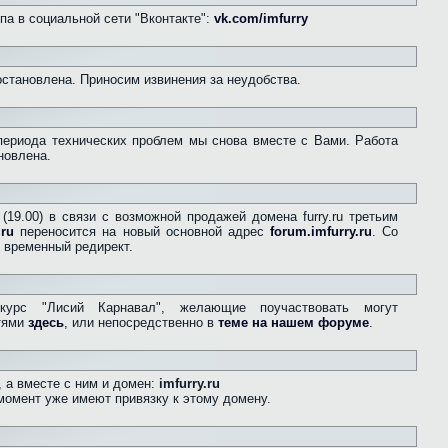
па в социальной сети "Вконтакте":
vk.com/imfurry
остановлена. Приносим извинения за неудобства.
периода технических проблем мы снова вместе с Вами. Работа
новлена.
(19.00) в связи с возможной продажей домена furry.ru третьим
.ru
переносится на новый основной адрес
forum.imfurry.ru
. Со
 временный редирект.
курс "Лисий Карнавал", желающие поучаствовать могут
стями
здесь
, или непосредственно в
теме на нашем форуме
.
 а вместе с ним и домен:
imfurry.ru
момент уже имеют привязку к этому домену.