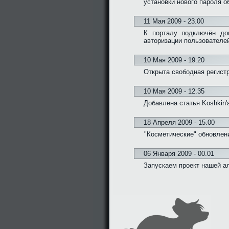
установки нового пароля о
11 Мая 2009 - 23.00
К порталу подключён дом
авторизации пользователе
10 Мая 2009 - 19.20
Открыта свободная регистр
10 Мая 2009 - 12.35
Добавлена статья Koshkin'
18 Апреля 2009 - 15.00
"Косметические" обновлени
06 Января 2009 - 00.01
Запускаем проект нашей а