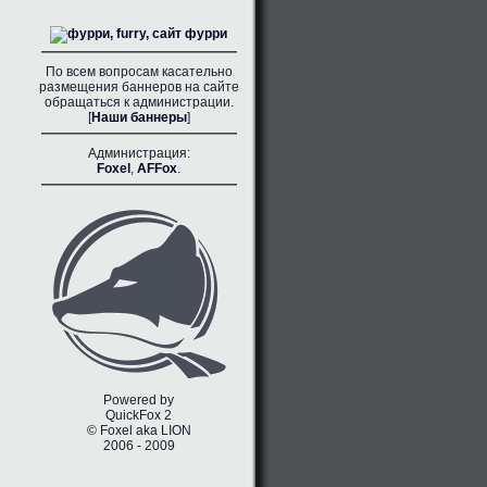
По всем вопросам касательно
размещения баннеров на сайте
обращаться к администрации.
[
Наши баннеры
]
Администрация:
Foxel
,
AFFox
.
Powered by
QuickFox 2
© Foxel aka LION
2006 - 2009