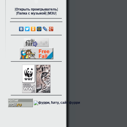
[
Открыть проигрыватель
]
[
Папка с музыкой
] [
M3U
]