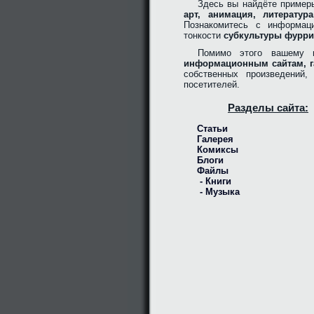
Здесь вы найдёте пример
арт, анимация, литерату
Познакомитесь с информац
тонкости
субкультуры фурри
Помимо этого вашему 
информационным сайтам, г
собственных произведений
посетителей.
Разделы сайта:
Статьи
Галерея
Комиксы
Блоги
Файлы
- Книги
- Музыка