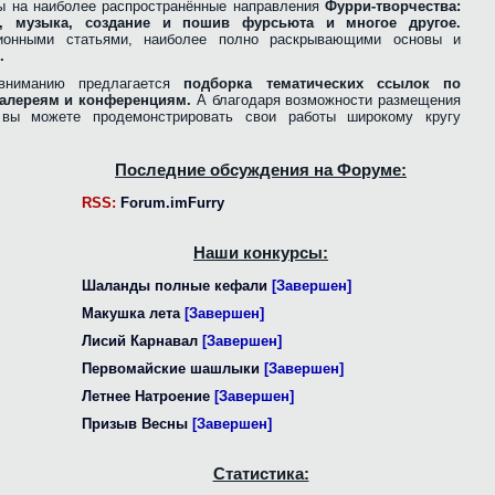
ы на наиболее распространённые направления
Фурри-творчества:
ра, музыка, создание и пошив фурсьюта и многое другое.
ионными статьями, наиболее полно раскрывающими основы и
.
вниманию предлагается
подборка тематических ссылок по
алереям и конференциям.
А благодаря возможности размещения
, вы можете продемонстрировать свои работы широкому кругу
Последние обсуждения на Форуме:
RSS:
Forum.imFurry
Наши конкурсы:
Шаланды полные кефали
[Завершен]
Макушка лета
[Завершен]
Лисий Карнавал
[Завершен]
Первомайские шашлыки
[Завершен]
Летнее Натроение
[Завершен]
Призыв Весны
[Завершен]
Статистика: