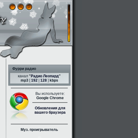
Фурри радио
канал
"
Радио Леопард
"
mp3
[
192
|
128
]
kbps
Вы используете:
Google Chrome
Обновления для
вашего браузера
Муз. проигрыватель