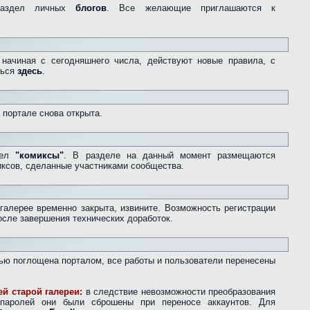
раздел личных
блогов
. Все желающие приглашаются к
начиная с сегодняшнего числа, действуют новые правила, с
ться
здесь
.
а портале снова открыта.
дел
"комиксы"
. В разделе на данный момент размещаются
ксов, сделанные участниками сообщества.
 галерее временно закрыта, извините. Возможность регистрации
осле завершения технических доработок.
остью поглощена порталом, все работы и пользователи перенесены
й старой галереи:
в следствие невозможности преобразования
паролей они были сброшены при переносе аккаунтов. Для