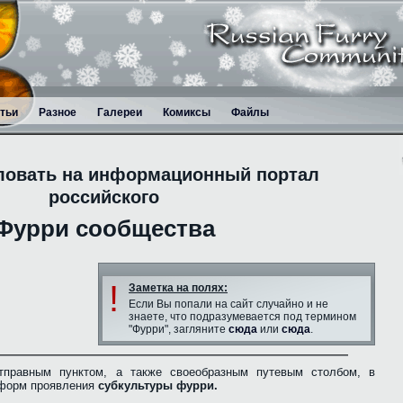
тьи
Разное
Галереи
Комиксы
Файлы
ловать на информационный портал
российского
Фурри сообщества
!
Заметка на полях:
Если Вы попали на сайт случайно и не
знаете, что подразумевается под термином
"Фурри", загляните
сюда
или
сюда
.
тправным пунктом, а также своеобразным путевым столбом, в
 форм проявления
субкультуры фурри.